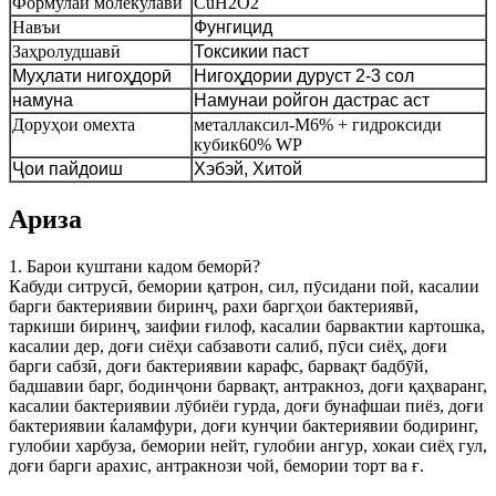
Формулаи молекулавӣ
CuH2O2
Навъи
Фунгицид
Заҳролудшавӣ
Токсикии паст
Муҳлати нигоҳдорӣ
Нигоҳдории дуруст 2-3 сол
намуна
Намунаи ройгон дастрас аст
Доруҳои омехта
металлаксил-M6% + гидроксиди
кубик60% WP
Ҷои пайдоиш
Хэбэй, Хитой
Ариза
1. Барои куштани кадом беморӣ?
Кабуди ситрусӣ, бемории қатрон, сил, пӯсидани пой, касалии
барги бактериявии биринҷ, рахи баргҳои бактериявӣ,
таркиши биринҷ, заифии ғилоф, касалии барвактии картошка,
касалии дер, доғи сиёҳи сабзавоти салиб, пӯси сиёҳ, доғи
барги сабзӣ, доғи бактериявии карафс, барвақт бадбӯй,
бадшавии барг, бодинҷони барвақт, антракноз, доғи қаҳваранг,
касалии бактериявии лӯбиёи гурда, доғи бунафшаи пиёз, доғи
бактериявии ќаламфури, доғи кунҷии бактериявии бодиринг,
гулобии харбуза, бемории нейт, гулобии ангур, хокаи сиёҳ гул,
доғи барги арахис, антракнози чой, бемории торт ва ғ.