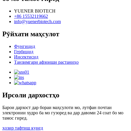
YUENER BIOTECH
+86 15532119662
info@yuenerbiotech.com
Рӯйхати маҳсулот
Фунгицид
Гербицид
Инсектисид
Танзимгари афзоиши растаниҳо
Ирсоли дархостҳо
Барои дархост дар бораи маҳсулоти мо, лутфан почтаи
электронии худро ба мо гузоред ва дар давоми 24 соат бо мо
тамос гиред.
ҳозир тафтиш кунед