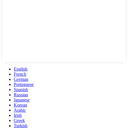
English
French
German
Portuguese
Spanish
Russian
Japanese
Korean
Arabic
Irish
Greek
Turkish