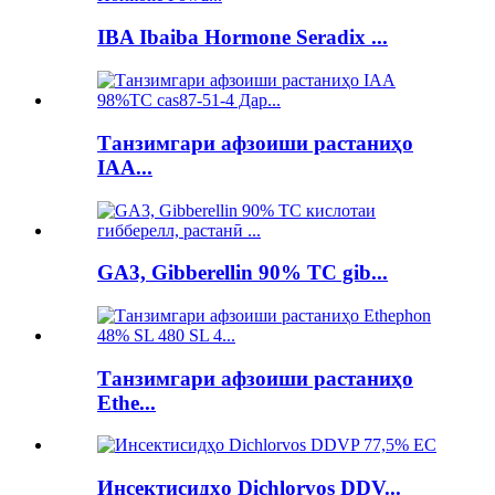
IBA Ibaiba Hormone Seradix ...
Танзимгари афзоиши растаниҳо
IAA...
GA3, Gibberellin 90% TC gib...
Танзимгари афзоиши растаниҳо
Ethe...
Инсектисидҳо Dichlorvos DDV...