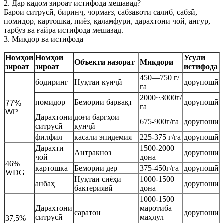
2. Дар кадом зироат истифода мешавад?
Барои ситрусӣ, биринҷ, чормағз, сабзавоти салиб, сабзӣ,
помидор, картошка, пиёз, қаламфури, дарахтони чой, ангур,
тарбуз ва ғайра истифода мешавад.
3. Микдор ва истифода
Номҳои
Номҳои
Усули
Объекти назорат
Микдори
зироат
зироат
истифода
450—750 г/
бодиринг
Нуқтаи кунҷӣ
дорупошӣ
га
2000~3000г/
помидор
Бемории барвақт
дорупошӣ
77%
га
WP
Дарахтони
доғи баргҳои
675-900г/га
дорупошӣ
ситрусӣ
кунҷӣ
филфил
касали эпидемия
225-375 г/га
дорупошӣ
Дарахти
1500-2000
Антракноз
дорупошӣ
чой
дона
46%
картошка
Бемории дер
375-450г/га
дорупошӣ
WDG
Нуқтаи сиёҳи
1000-1500
анбаҳ
дорупошӣ
бактериявӣ
дона
1000-1500
Дарахтони
маротиба
саратон
дорупошӣ
ситрусӣ
маҳлул
37,5%