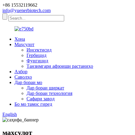
+86 15532119662
info@yuenerbiotech.com
Хона
Маҳсулот
Инсектисид
Гербицид
Фунгицид
Танзимгари афзоиши растаниҳо
Ахбор
Саволҳо
Дар бораи мо
Дар бораи ширкат
Дар бораи технология
Сафари завод
Бо мо тамос гиред
English
маҳсулот