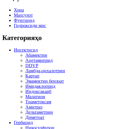
Хона
Маҳсулот
Фунгицид
Гидроксиди мис
Категорияҳо
Инсектисид
Абамектин
Ацетамиприд
DDVP
Ламбда-цихалотрин
Картап
Эмамектин бензоат
Имидаклоприд
Индоксакарб
Малатион
Тиаметоксам
Амитраз
Дельтаметрин
Диметоат
Гербицид
Никосулфурон