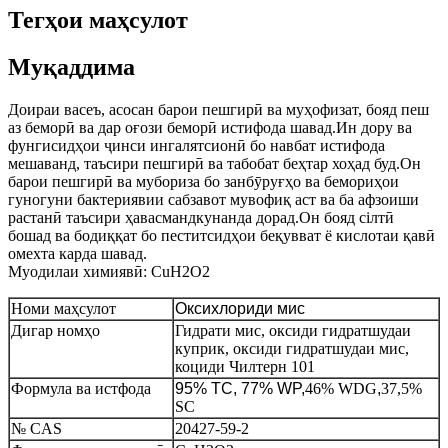
Тегҳои маҳсулот
Муқаддима
Доираи васеъ, асосан барои пешгирӣ ва муҳофизат, бояд пеш
аз беморӣ ва дар оғози беморӣ истифода шавад.Ин дору ва
фунгисидҳои ҷинси ингалятсионӣ бо навбат истифода
мешаванд, таъсири пешгирӣ ва табобат беҳтар хоҳад буд.Он
барои пешгирӣ ва мубориза бо занбӯруғҳо ва бемориҳои
гуногуни бактериявии сабзавот мувофиқ аст ва ба афзоиши
растанӣ таъсири ҳавасмандкунанда дорад.Он бояд сілтӣ
бошад ва бодиққат бо пеститсидҳои беқувват ё кислотаи қавӣ
омехта карда шавад.
Муодилаи химиявӣ: CuH2O2
Номи маҳсулот
Оксихлориди мис
Дигар номҳо
Гидрати мис, оксиди гидратшудаи
куприк, оксиди гидратшудаи мис,
коциди Чилтерн 101
Формула ва истфода
95% TC, 77% WP,
46% WDG
,
37,5%
SC
№ CAS
20427-59-2