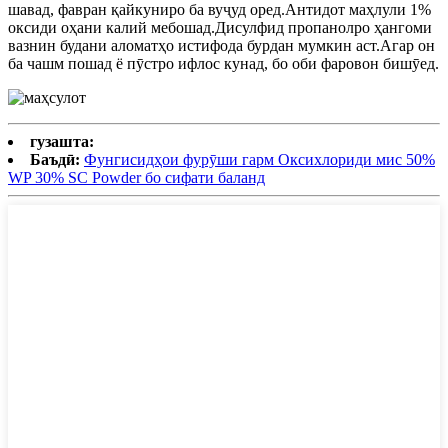
шавад, фавран қайкуниро ба вуҷуд оред.Антидот маҳлули 1%
оксиди оҳани калий мебошад.Дисулфид пропанолро ҳангоми
вазнин будани аломатҳо истифода бурдан мумкин аст.Агар он
ба чашм пошад ё пӯстро ифлос кунад, бо оби фаровон бишӯед.
гузашта:
Баъдӣ:
Фунгисидҳои фурӯши гарм Оксихлориди мис 50%
WP 30% SC Powder бо сифати баланд