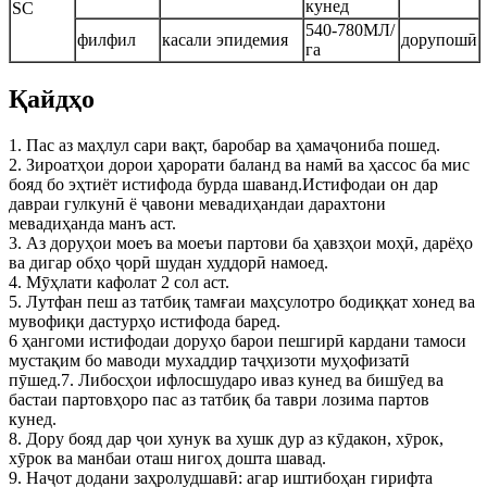
кунед
SC
540-780МЛ/
филфил
касали эпидемия
дорупошӣ
га
Қайдҳо
1. Пас аз маҳлул сари вақт, баробар ва ҳамаҷониба пошед.
2. Зироатҳои дорои ҳарорати баланд ва намӣ ва ҳассос ба мис
бояд бо эҳтиёт истифода бурда шаванд.Истифодаи он дар
давраи гулкунӣ ё ҷавони мевадиҳандаи дарахтони
мевадиҳанда манъ аст.
3. Аз доруҳои моеъ ва моеъи партови ба ҳавзҳои моҳӣ, дарёҳо
ва дигар обҳо ҷорӣ шудан худдорӣ намоед.
4. Мӯҳлати кафолат 2 сол аст.
5. Лутфан пеш аз татбиқ тамғаи маҳсулотро бодиққат хонед ва
мувофиқи дастурҳо истифода баред.
6 ҳангоми истифодаи доруҳо барои пешгирӣ кардани тамоси
мустақим бо маводи мухаддир таҷҳизоти муҳофизатӣ
пӯшед.7. Либосҳои ифлосшударо иваз кунед ва бишӯед ва
бастаи партовҳоро пас аз татбиқ ба таври лозима партов
кунед.
8. Дору бояд дар ҷои хунук ва хушк дур аз кӯдакон, хӯрок,
хӯрок ва манбаи оташ нигоҳ дошта шавад.
9. Наҷот додани заҳролудшавӣ: агар иштибоҳан гирифта