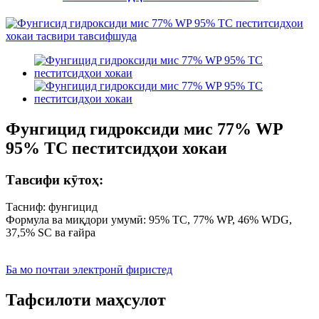
Фунгицид гидроксиди мис 77% WP
95% TC пеститсидҳои хокаи
Тавсифи кӯтоҳ:
Тасниф: фунгицид
Формула ва миқдори умумӣ: 95% TC, 77% WP, 46% WDG,
37,5% SC ва ғайра
Ба мо почтаи электронӣ фиристед
Тафсилоти маҳсулот