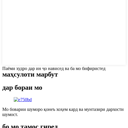
Паёми худро дар ин ҷо нависед ва ба мо бифиристед
маҳсулоти марбут
дар бораи мо
Мо боварии шуморо қонеъ хоҳем кард ва мунтазири дархости
шумост.
бо мо тамос гиред