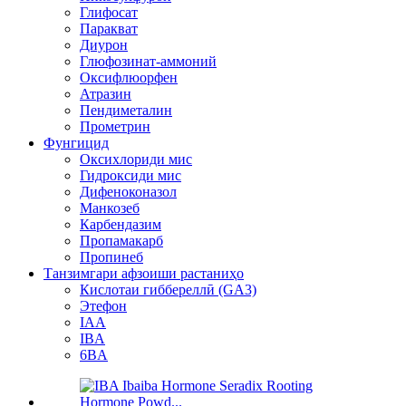
Глифосат
Паракват
Диурон
Глюфозинат-аммоний
Оксифлюорфен
Атразин
Пендиметалин
Прометрин
Фунгицид
Оксихлориди мис
Гидроксиди мис
Дифеноконазол
Манкозеб
Карбендазим
Пропамакарб
Пропинеб
Танзимгари афзоиши растаниҳо
Кислотаи гиббереллӣ (GA3)
Этефон
IAA
IBA
6BA