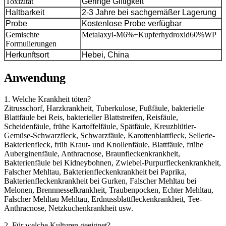
Toxizität
Geringe Giftigkeit
Haltbarkeit
2-3 Jahre bei sachgemäßer Lagerung
Probe
Kostenlose Probe verfügbar
Gemischte
Metalaxyl-M6%+Kupferhydroxid60%WP
Formulierungen
Herkunftsort
Hebei, China
Anwendung
1. Welche Krankheit töten?
Zitrusschorf, Harzkrankheit, Tuberkulose, Fußfäule, bakterielle
Blattfäule bei Reis, bakterieller Blattstreifen, Reisfäule,
Scheidenfäule, frühe Kartoffelfäule, Spätfäule, Kreuzblütler-
Gemüse-Schwarzfleck, Schwarzfäule, Karottenblattfleck, Sellerie-
Bakterienfleck, früh Kraut- und Knollenfäule, Blattfäule, frühe
Auberginenfäule, Anthracnose, Braunfleckenkrankheit,
Bakterienfäule bei Kidneybohnen, Zwiebel-Purpurfleckenkrankheit,
Falscher Mehltau, Bakterienfleckenkrankheit bei Paprika,
Bakterienfleckenkrankheit bei Gurken, Falscher Mehltau bei
Melonen, Brennnesselkrankheit, Traubenpocken, Echter Mehltau,
Falscher Mehltau Mehltau, Erdnussblattfleckenkrankheit, Tee-
Anthracnose, Netzkuchenkrankheit usw.
2. Für welche Kulturen geeignet?