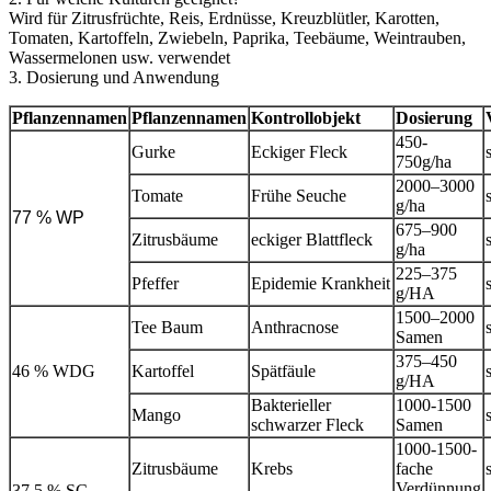
Wird für Zitrusfrüchte, Reis, Erdnüsse, Kreuzblütler, Karotten,
Tomaten, Kartoffeln, Zwiebeln, Paprika, Teebäume, Weintrauben,
Wassermelonen usw. verwendet
3. Dosierung und Anwendung
Pflanzennamen
Pflanzennamen
Kontrollobjekt
Dosierung
450-
Gurke
Eckiger Fleck
750g/ha
2000–3000
Tomate
Frühe Seuche
g/ha
77 % WP
675–900
Zitrusbäume
eckiger Blattfleck
g/ha
225–375
Pfeffer
Epidemie Krankheit
g/HA
1500–2000
Tee Baum
Anthracnose
Samen
375–450
46 % WDG
Kartoffel
Spätfäule
g/HA
Bakterieller
1000-1500
Mango
schwarzer Fleck
Samen
1000-1500-
Zitrusbäume
Krebs
fache
Verdünnung
37,5 % SC