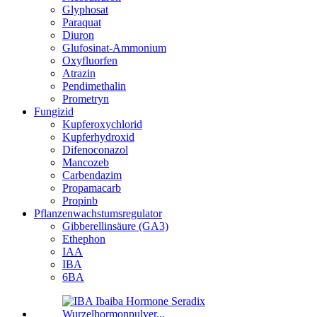
Glyphosat
Paraquat
Diuron
Glufosinat-Ammonium
Oxyfluorfen
Atrazin
Pendimethalin
Prometryn
Fungizid
Kupferoxychlorid
Kupferhydroxid
Difenoconazol
Mancozeb
Carbendazim
Propamacarb
Propinb
Pflanzenwachstumsregulator
Gibberellinsäure (GA3)
Ethephon
IAA
IBA
6BA