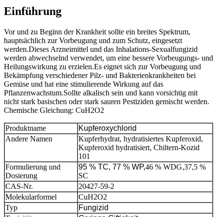
Einführung
Vor und zu Beginn der Krankheit sollte ein breites Spektrum,
hauptsächlich zur Vorbeugung und zum Schutz, eingesetzt
werden.Dieses Arzneimittel und das Inhalations-Sexualfungizid
werden abwechselnd verwendet, um eine bessere Vorbeugungs- und
Heilungswirkung zu erzielen.Es eignet sich zur Vorbeugung und
Bekämpfung verschiedener Pilz- und Bakterienkrankheiten bei
Gemüse und hat eine stimulierende Wirkung auf das
Pflanzenwachstum.Sollte alkalisch sein und kann vorsichtig mit
nicht stark basischen oder stark sauren Pestiziden gemischt werden.
Chemische Gleichung: CuH2O2
Produktname
Kupferoxychlorid
Andere Namen
Kupferhydrat, hydratisiertes Kupferoxid,
Kupferoxid hydratisiert, Chiltern-Kozid
101
Formulierung und
95 % TC, 77 % WP,
46 % WDG
,
37,5 %
Dosierung
SC
CAS-Nr.
20427-59-2
Molekularformel
CuH2O2
Typ
Fungizid