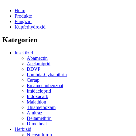
Heim
Produkte
Fungizid
Kupferhydroxid
Kategorien
Insektizid
Abamectin
Acetamiprid
DDVP
Lambda-Cyhalothrin
Cartap
Emamectinbenzoat
Imidacloprid
Indoxacarb
Malathion
Thiamethoxam
Amitraz
Deltamethrin
Dimethoat
Herbizid
Nicosulfuron