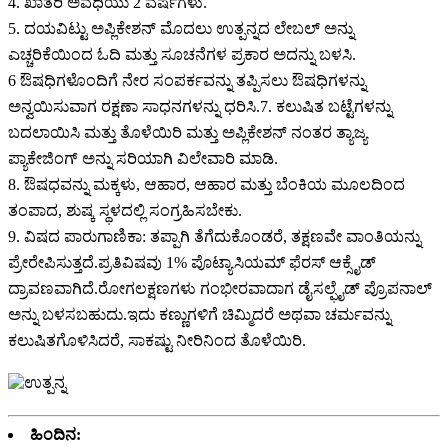
4. ಖಾತರಿ ಅವಧಿಯು 2 ವರ್ಷಗಳು.
5. ದಯವಿಟ್ಟು ಅಪ್ಲಿಕೇಶನ್ ಮೊದಲು ಉತ್ಪನ್ನದ ಲೇಬಲ್ ಅನ್ನು
ಎಚ್ಚರಿಕೆಯಿಂದ ಓದಿ ಮತ್ತು ಸೂಚನೆಗಳ ಪ್ರಕಾರ ಅದನ್ನು ಬಳಸಿ.
6 ಔಷಧಿಗಳೊಂದಿಗೆ ನೇರ ಸಂಪರ್ಕವನ್ನು ತಪ್ಪಿಸಲು ಔಷಧಿಗಳನ್ನು
ಅನ್ವಯಿಸುವಾಗ ರಕ್ಷಣಾ ಸಾಧನಗಳನ್ನು ಧರಿಸಿ.7. ಕಲುಷಿತ ಬಟ್ಟೆಗಳನ್ನು
ಬದಲಾಯಿಸಿ ಮತ್ತು ತೊಳೆಯಿರಿ ಮತ್ತು ಅಪ್ಲಿಕೇಶನ್ ನಂತರ ತ್ಯಾಜ್ಯ
ಪ್ಯಾಕೇಜಿಂಗ್ ಅನ್ನು ಸರಿಯಾಗಿ ವಿಲೇವಾರಿ ಮಾಡಿ.
8. ಔಷಧವನ್ನು ಮಕ್ಕಳು, ಆಹಾರ, ಆಹಾರ ಮತ್ತು ಬೆಂಕಿಯ ಮೂಲದಿಂದ
ತಂಪಾದ, ಶುಷ್ಕ ಸ್ಥಳದಲ್ಲಿ ಸಂಗ್ರಹಿಸಬೇಕು.
9. ವಿಷದ ಪಾರುಗಾಣಿಕಾ: ತಪ್ಪಾಗಿ ತೆಗೆದುಕೊಂಡರೆ, ತಕ್ಷಣವೇ ವಾಂತಿಯನ್ನು
ಪ್ರೇರೇಪಿಸುತ್ತದೆ.ಪ್ರತಿವಿಷವು 1% ಪೊಟ್ಯಾಸಿಯಮ್ ಫೆರಸ್ ಆಕ್ಸೈಡ್
ದ್ರಾವಣವಾಗಿದೆ.ರೋಗಲಕ್ಷಣಗಳು ಗಂಭೀರವಾದಾಗ ಡೈಸಲ್ಫೈಡ್ ಪ್ರೊಪನಾಲ್
ಅನ್ನು ಬಳಸಬಹುದು.ಇದು ಕಣ್ಣುಗಳಿಗೆ ಚಿಮ್ಮಿದರೆ ಅಥವಾ ಚರ್ಮವನ್ನು
ಕಲುಷಿತಗೊಳಿಸಿದರೆ, ಸಾಕಷ್ಟು ನೀರಿನಿಂದ ತೊಳೆಯಿರಿ.
ಹಿಂದಿನ: