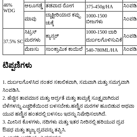
46%
ಆಲೂಗಡ್ಡೆ
ತಡವಾದ ರೋಗ
ಸಿಂಪಡಿ
375-450g/HA
WDG
ಬ್ಯಾಕ್ಟೀರಿಯಾದ ಕಪ್ಪು
1000-1500
ಮಾವು
ಸಿಂಪಡಿ
ಬೀಜಗಳು
ಚುಕ್ಕೆ
ಸಿಟ್ರಸ್
1000-1500 ಬಾರಿ
ಕ್ಯಾನ್ಸರ್
ಸಿಂಪಡಿ
ಮರಗಳು
ದುರ್ಬಲಗೊಳಿಸುವಿಕೆ
37.5% SC
ಮೆಣಸು
ಸಾಂಕ್ರಾಮಿಕ ಕಾಯಿಲೆ
ಸಿಂಪಡಿ
540-780ML/HA
ಟಿಪ್ಪಣಿಗಳು
1. ದುರ್ಬಲಗೊಳಿಸಿದ ನಂತರ ಸಕಾಲಿಕವಾಗಿ, ಸಮವಾಗಿ ಮತ್ತು ಸಮಗ್ರವಾಗಿ
ಸಿಂಪಡಿಸಿ.
2. ಹೆಚ್ಚಿನ ತಾಪಮಾನ ಮತ್ತು ಆರ್ದ್ರತೆ ಮತ್ತು ತಾಮ್ರಕ್ಕೆ ಸೂಕ್ಷ್ಮವಾಗಿರುವ
ಬೆಳೆಗಳನ್ನು ಎಚ್ಚರಿಕೆಯಿಂದ ಬಳಸಬೇಕು.ಹಣ್ಣಿನ ಮರಗಳ ಹೂಬಿಡುವ ಅಥವಾ
ಯುವ ಹಣ್ಣಿನ ಹಂತದಲ್ಲಿ ಬಳಸಲು ಇದನ್ನು ನಿಷೇಧಿಸಲಾಗಿದೆ.
3. ಮೀನಿನ ಕೊಳಗಳು, ನದಿಗಳು ಮತ್ತು ಇತರ ನೀರಿನಲ್ಲಿ ಹರಿಯುವ ದ್ರವ
ಔಷಧ ಮತ್ತು ತ್ಯಾಜ್ಯ ದ್ರವವನ್ನು ತಪ್ಪಿಸಿ.