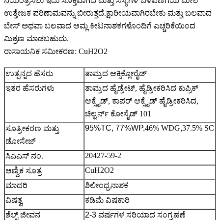
ನಿಯಂತ್ರಿಸಲು ಇದು ಸೂಕ್ತವಾಗಿದೆ ಮತ್ತು ಸಸ್ಯಗಳ ಬೆಳವಣಿಗೆಯ ಮೇಲೆ
ಉತ್ತೇಜಕ ಪರಿಣಾಮವನ್ನು ಬೀರುತ್ತದೆ.ಕ್ಷಾರೀಯವಾಗಿರಬೇಕು ಮತ್ತು ಬಲವಾದ
ಬೇಸ್ ಅಥವಾ ಬಲವಾದ ಆಮ್ಲ ಕೀಟನಾಶಕಗಳೊಂದಿಗೆ ಎಚ್ಚರಿಕೆಯಿಂದ
ಮಿಶ್ರಣ ಮಾಡಬಹುದು.
ರಾಸಾಯನಿಕ ಸಮೀಕರಣ: CuH2O2
ಉತ್ಪನ್ನದ ಹೆಸರು
ತಾಮ್ರದ ಆಕ್ಸಿಕ್ಲೋರೈಡ್
ಇತರ ಹೆಸರುಗಳು
ತಾಮ್ರದ ಹೈಡ್ರೇಟ್, ಹೈಡ್ರೀಕರಿಸಿದ ಕುಪ್ರಿಕ್
ಆಕ್ಸೈಡ್, ಕಾಪರ್ ಆಕ್ಸೈಡ್ ಹೈಡ್ರೀಕರಿಸಿದ,
ಚಿಲ್ಟರ್ನ್ ಕೋಸೈಡ್ 101
95%TC, 77%WP,
46% WDG
,
37.5% SC
ಸೂತ್ರೀಕರಣ ಮತ್ತು
ಡೋಸೇಜ್
20427-59-2
ಸಿಎಎಸ್ ನಂ.
CuH2O2
ಆಣ್ವಿಕ ಸೂತ್ರ
ಮಾದರಿ
ಶಿಲೀಂಧ್ರನಾಶಕ
ವಿಷತ್ವ
ಕಡಿಮೆ ವಿಷಕಾರಿ
ಶೆಲ್ಫ್ ಜೀವನ
2-3 ವರ್ಷಗಳ ಸರಿಯಾದ ಸಂಗ್ರಹಣೆ