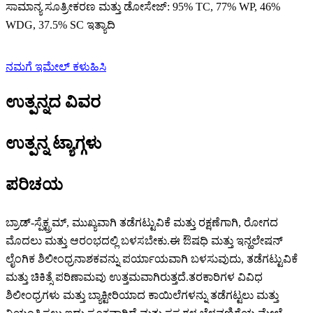
ಸಾಮಾನ್ಯ ಸೂತ್ರೀಕರಣ ಮತ್ತು ಡೋಸೇಜ್: 95% TC, 77% WP, 46%
WDG, 37.5% SC ಇತ್ಯಾದಿ
ನಮಗೆ ಇಮೇಲ್ ಕಳುಹಿಸಿ
ಉತ್ಪನ್ನದ ವಿವರ
ಉತ್ಪನ್ನ ಟ್ಯಾಗ್ಗಳು
ಪರಿಚಯ
ಬ್ರಾಡ್-ಸ್ಪೆಕ್ಟ್ರಮ್, ಮುಖ್ಯವಾಗಿ ತಡೆಗಟ್ಟುವಿಕೆ ಮತ್ತು ರಕ್ಷಣೆಗಾಗಿ, ರೋಗದ
ಮೊದಲು ಮತ್ತು ಆರಂಭದಲ್ಲಿ ಬಳಸಬೇಕು.ಈ ಔಷಧಿ ಮತ್ತು ಇನ್ಹಲೇಷನ್
ಲೈಂಗಿಕ ಶಿಲೀಂಧ್ರನಾಶಕವನ್ನು ಪರ್ಯಾಯವಾಗಿ ಬಳಸುವುದು, ತಡೆಗಟ್ಟುವಿಕೆ
ಮತ್ತು ಚಿಕಿತ್ಸೆ ಪರಿಣಾಮವು ಉತ್ತಮವಾಗಿರುತ್ತದೆ.ತರಕಾರಿಗಳ ವಿವಿಧ
ಶಿಲೀಂಧ್ರಗಳು ಮತ್ತು ಬ್ಯಾಕ್ಟೀರಿಯಾದ ಕಾಯಿಲೆಗಳನ್ನು ತಡೆಗಟ್ಟಲು ಮತ್ತು