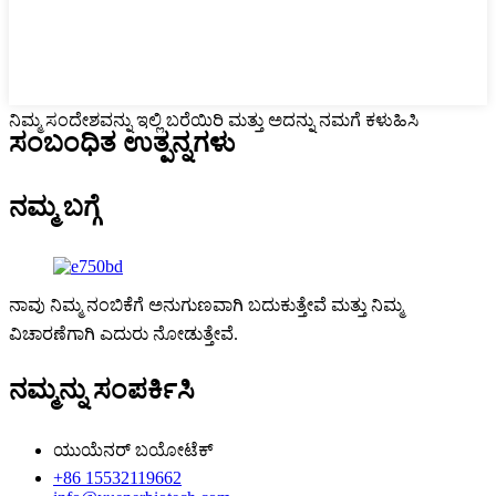
ನಿಮ್ಮ ಸಂದೇಶವನ್ನು ಇಲ್ಲಿ ಬರೆಯಿರಿ ಮತ್ತು ಅದನ್ನು ನಮಗೆ ಕಳುಹಿಸಿ
ಸಂಬಂಧಿತ ಉತ್ಪನ್ನಗಳು
ನಮ್ಮ ಬಗ್ಗೆ
ನಾವು ನಿಮ್ಮ ನಂಬಿಕೆಗೆ ಅನುಗುಣವಾಗಿ ಬದುಕುತ್ತೇವೆ ಮತ್ತು ನಿಮ್ಮ
ವಿಚಾರಣೆಗಾಗಿ ಎದುರು ನೋಡುತ್ತೇವೆ.
ನಮ್ಮನ್ನು ಸಂಪರ್ಕಿಸಿ
ಯುಯೆನರ್ ಬಯೋಟೆಕ್
+86 15532119662