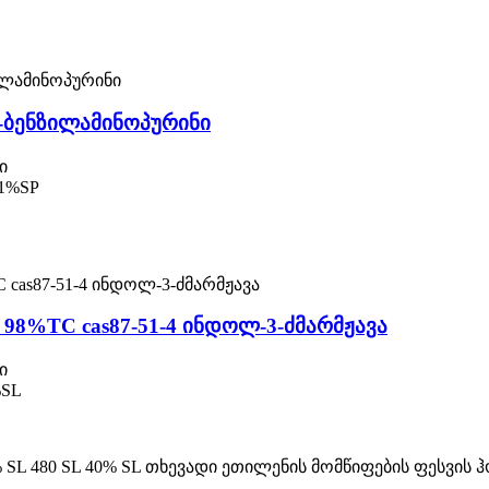
-ბენზილამინოპურინი
ი
1%SP
98%TC cas87-51-4 ინდოლ-3-ძმარმჟავა
ი
%SL