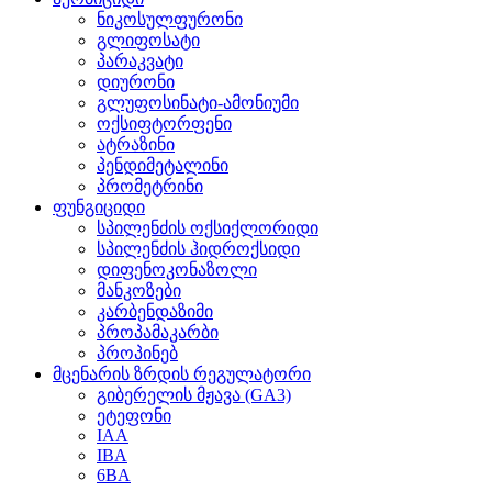
ნიკოსულფურონი
გლიფოსატი
პარაკვატი
დიურონი
გლუფოსინატი-ამონიუმი
ოქსიფტორფენი
ატრაზინი
პენდიმეტალინი
პრომეტრინი
ფუნგიციდი
სპილენძის ოქსიქლორიდი
სპილენძის ჰიდროქსიდი
დიფენოკონაზოლი
მანკოზები
კარბენდაზიმი
პროპამაკარბი
პროპინებ
მცენარის ზრდის რეგულატორი
გიბერელის მჟავა (GA3)
ეტეფონი
IAA
IBA
6BA