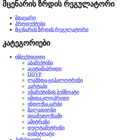
მცენარის ზრდის რეგულატორი
მთავარი
პროდუქტები
მცენარის ზრდის რეგულატორი
კატეგორიები
ინსექტიციდი
აბამექტინი
აცეტამიპრიდი
DDVP
ლამბდა-ციჰალოტრინი
კარტაპი
ემამექტინის ბენზოატი
იმიდაკლოპრიდი
ინდოქსაკარბი
მალათიონი
თიამეთოქსამი
ამიტრაზი
დელტამეტრინი
დიმეტოატი
ჰერბიციდი