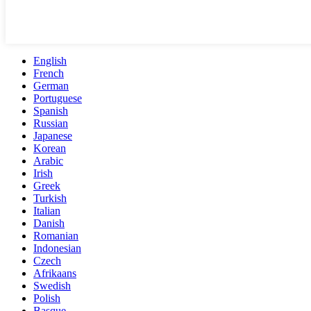
English
French
German
Portuguese
Spanish
Russian
Japanese
Korean
Arabic
Irish
Greek
Turkish
Italian
Danish
Romanian
Indonesian
Czech
Afrikaans
Swedish
Polish
Basque