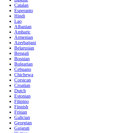
Catalan
Esperanto
Hindi
Lao
Albanian
Amharic
Armenian
Azerbaijani
Belarusian
Bengali
Bosnian
Bulgarian
Cebuano
Chichewa
Corsican
Croatian
Dutch
Estonian
Filipino
Finnish
Frisian
Galician
Georgian
Gujarati