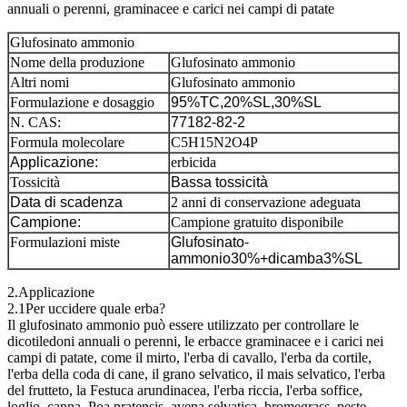
annuali o perenni, graminacee e carici nei campi di patate
Glufosinato ammonio
Nome della produzione
Glufosinato ammonio
Altri nomi
Glufosinato ammonio
Formulazione e dosaggio
95%TC,20%SL,30%SL
N. CAS:
77182-82-2
Formula molecolare
C5H15N2O4P
Applicazione:
erbicida
Tossicità
Bassa tossicità
Data di scadenza
2 anni di conservazione adeguata
Campione:
Campione gratuito disponibile
Formulazioni miste
Glufosinato-
ammonio30%+dicamba3%SL
2.Applicazione
2.1Per uccidere quale erba?
Il glufosinato ammonio può essere utilizzato per controllare le
dicotiledoni annuali o perenni, le erbacce graminacee e i carici nei
campi di patate, come il mirto, l'erba di cavallo, l'erba da cortile,
l'erba della coda di cane, il grano selvatico, il mais selvatico, l'erba
del frutteto, la Festuca arundinacea, l'erba riccia, l'erba soffice,
loglio, canna, Poa pratensis, avena selvatica, bromegrass, peste