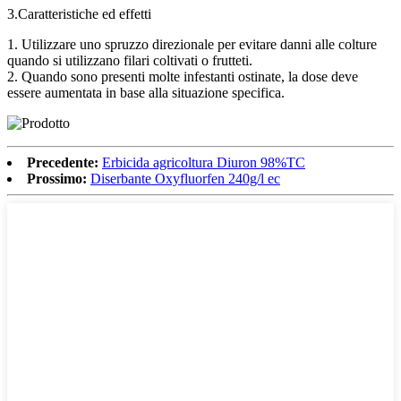
3.Caratteristiche ed effetti
1. Utilizzare uno spruzzo direzionale per evitare danni alle colture
quando si utilizzano filari coltivati ​​o frutteti.
2. Quando sono presenti molte infestanti ostinate, la dose deve
essere aumentata in base alla situazione specifica.
Precedente:
Erbicida agricoltura Diuron 98%TC
Prossimo:
Diserbante Oxyfluorfen 240g/l ec