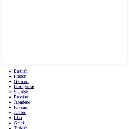
English
French
German
Portuguese
Spanish
Russian
Japanese
Korean
Arabic
Irish
Greek
Turkish