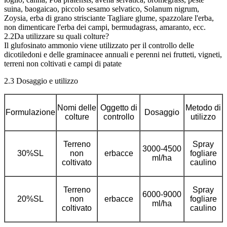
suina, baogaicao, piccolo sesamo selvatico, Solanum nigrum,
Zoysia, erba di grano strisciante Tagliare glume, spazzolare l'erba,
non dimenticare l'erba dei campi, bermudagrass, amaranto, ecc.
2.2Da utilizzare su quali colture?
Il glufosinato ammonio viene utilizzato per il controllo delle
dicotiledoni e delle graminacee annuali e perenni nei frutteti, vigneti,
terreni non coltivati ​​e campi di patate
2.3 Dosaggio e utilizzo
Nomi delle
Oggetto di
Metodo di
Formulazione
Dosaggio
colture
controllo
utilizzo
Terreno
Spray
3000-4500
30%SL
non
erbacce
fogliare
ml/ha
coltivato
caulino
Terreno
Spray
6000-9000
20%SL
non
erbacce
fogliare
ml/ha
coltivato
caulino