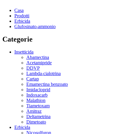
Casa
Prodotti
Erbicida
Glufosinato-ammonio
Categorie
Insetticida
Abamectina
Acetamipride
DDVP
Lambda-cialotrina
Cartap
Emamectina benzoato
Imidacloprid
Indoxacarb
Malathion
Tiametoxam
Amitraz
Deltametrina
Dimetoato
Erbicida
Nicosulfuron