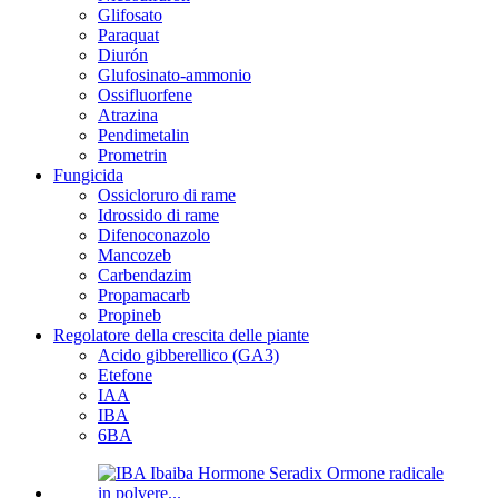
Glifosato
Paraquat
Diurón
Glufosinato-ammonio
Ossifluorfene
Atrazina
Pendimetalin
Prometrin
Fungicida
Ossicloruro di rame
Idrossido di rame
Difenoconazolo
Mancozeb
Carbendazim
Propamacarb
Propineb
Regolatore della crescita delle piante
Acido gibberellico (GA3)
Etefone
IAA
IBA
6BA