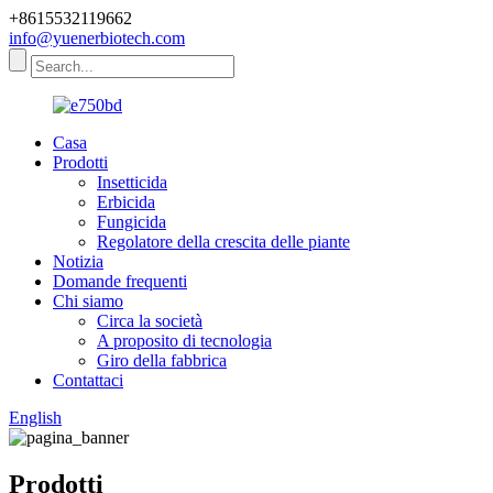
+8615532119662
info@yuenerbiotech.com
Casa
Prodotti
Insetticida
Erbicida
Fungicida
Regolatore della crescita delle piante
Notizia
Domande frequenti
Chi siamo
Circa la società
A proposito di tecnologia
Giro della fabbrica
Contattaci
English
Prodotti