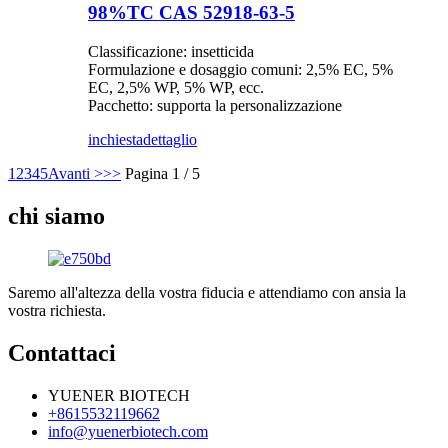
98%TC CAS 52918-63-5
Classificazione: insetticida
Formulazione e dosaggio comuni: 2,5% EC, 5%
EC, 2,5% WP, 5% WP, ecc.
Pacchetto: supporta la personalizzazione
inchiesta
dettaglio
1
2
3
4
5
Avanti >
>>
Pagina 1 / 5
chi siamo
Saremo all'altezza della vostra fiducia e attendiamo con ansia la
vostra richiesta.
Contattaci
YUENER BIOTECH
+8615532119662
info@yuenerbiotech.com