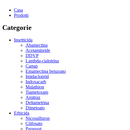
Casa
Prodotti
Categorie
Insetticida
Abamectina
Acetamipride
DDVP
Lambda-cialotrina
Cartap
Emamectina benzoato
Imidacloprid
Indoxacarb
Malathion
Tiametoxam
Amitraz
Deltametrina
Dimetoato
Erbicida
Nicosulfuron
Glifosato
Paraquat