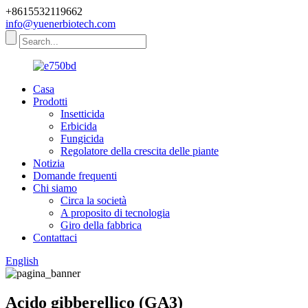
+8615532119662
info@yuenerbiotech.com
Casa
Prodotti
Insetticida
Erbicida
Fungicida
Regolatore della crescita delle piante
Notizia
Domande frequenti
Chi siamo
Circa la società
A proposito di tecnologia
Giro della fabbrica
Contattaci
English
Acido gibberellico (GA3)