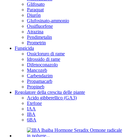
Glifosato
Paraquat
Diurón
Glufosinato-ammonio
Ossifluorfene
Atrazina
Pendimetalin
Prometrin
Fungicida
Ossicloruro di rame
Idrossido di rame
Difenoconazolo
Mancozeb
Carbendazim
Propamacarb
Propineb
Regolatore della crescita delle piante
Acido gibberellico (GA3)
Etefone
IAA
IBA
6BA