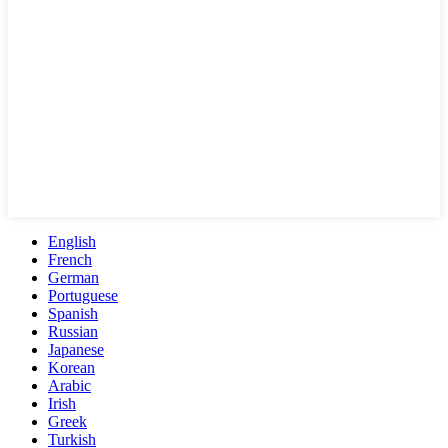
English
French
German
Portuguese
Spanish
Russian
Japanese
Korean
Arabic
Irish
Greek
Turkish