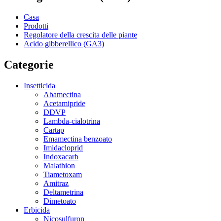
Casa
Prodotti
Regolatore della crescita delle piante
Acido gibberellico (GA3)
Categorie
Insetticida
Abamectina
Acetamipride
DDVP
Lambda-cialotrina
Cartap
Emamectina benzoato
Imidacloprid
Indoxacarb
Malathion
Tiametoxam
Amitraz
Deltametrina
Dimetoato
Erbicida
Nicosulfuron