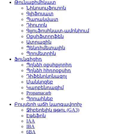
Թունաքիմիկատ
Նիկոսուլֆուրոն
Գլիֆոսատ
Պարակվատ
Դիուրոն
Գլյուֆոսինատ-ամոնիում
Օքսիֆտորֆեն
Ատրազին
Պենդիմետալին
Պրոմետրին
Ֆունգիցիդ
Պղնձի օքսիքլորիդ
Պղնձի հիդրօքսիդ
Դիֆենոկոնազոլ
Մանկոզեբ
Կարբենդազիմ
Propamacarb
Պրոպինեբ
Բույսերի աճի կարգավորիչ
Ջիբերելիկ թթու (GA3)
Էթեֆոն
IAA
IBA
6BA