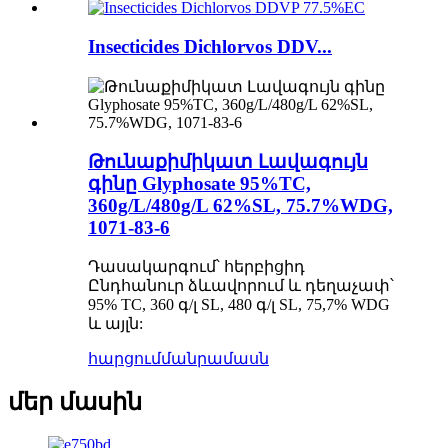
Insecticides Dichlorvos DDV...
Թունաքիմիկատ Լավագույն
գինը Glyphosate 95%TC,
360g/L/480g/L 62%SL, 75.7%WDG,
1071-83-6
Դասակարգում՝ հերբիցիդ
Ընդհանուր ձևավորում և դեղաչափ՝
95% TC, 360 գ/լ SL, 480 գ/լ SL, 75,7% WDG
և այլն:
հարցում
մանրամասն
մեր մասին