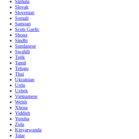
Sinhala
Slovak
Slovenian
Somali
Samoan
Scots Gaelic
Shona
Sindhi
Sundanese
Swahili
Tajik
Tamil
Telugu
Thai
Ukrainian
Urdu
Uzbek
Vietnamese
Welsh
Xhosa
Yiddish
Yoruba
Zulu
Kinyarwanda
Tatar