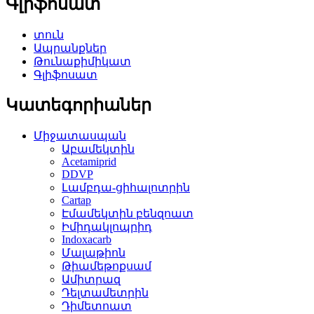
Գլիֆոսատ
տուն
Ապրանքներ
Թունաքիմիկատ
Գլիֆոսատ
Կատեգորիաներ
Միջատասպան
Աբամեկտին
Acetamiprid
DDVP
Լամբդա-ցիհալոտրին
Cartap
Էմամեկտին բենզոատ
Իմիդակլոպրիդ
Indoxacarb
Մալաթիոն
Թիամեթոքսամ
Ամիտրազ
Դելտամետրին
Դիմետոատ