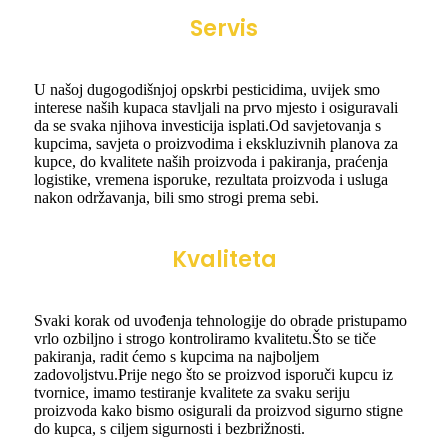
Servis
U našoj dugogodišnjoj opskrbi pesticidima, uvijek smo
interese naših kupaca stavljali na prvo mjesto i osiguravali
da se svaka njihova investicija isplati.Od savjetovanja s
kupcima, savjeta o proizvodima i ekskluzivnih planova za
kupce, do kvalitete naših proizvoda i pakiranja, praćenja
logistike, vremena isporuke, rezultata proizvoda i usluga
nakon održavanja, bili smo strogi prema sebi.
Kvaliteta
Svaki korak od uvođenja tehnologije do obrade pristupamo
vrlo ozbiljno i strogo kontroliramo kvalitetu.Što se tiče
pakiranja, radit ćemo s kupcima na najboljem
zadovoljstvu.Prije nego što se proizvod isporuči kupcu iz
tvornice, imamo testiranje kvalitete za svaku seriju
proizvoda kako bismo osigurali da proizvod sigurno stigne
do kupca, s ciljem sigurnosti i bezbrižnosti.