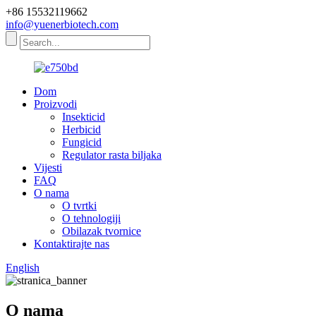
+86 15532119662
info@yuenerbiotech.com
Dom
Proizvodi
Insekticid
Herbicid
Fungicid
Regulator rasta biljaka
Vijesti
FAQ
O nama
O tvrtki
O tehnologiji
Obilazak tvornice
Kontaktirajte nas
English
O nama