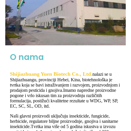
O nama
Shijiazhuang Yuen Biotech Co., Ltd.
nalazi se u
Shijiazhuangu, provinciji Hebei, Kina, biotehnološka je
tvrtka koja se bavi istraživanjem i razvojem, proizvodnjom i
prodajom pesticida i gnojiva.Imamo napredne proizvodne
pogone i vrlo iskusan tim za proizvodnju različitih
formulacija, postižući kvalitetne rezultate u WDG, WP, SP,
EC, SC, SL, OD, itd.
Naši glavni proizvodi uključuju insekticide, fungicide,
herbicide, regulatore biljne proizvodnje, gnojiva i sanitarne
insekticide.Tvrtka ima više od 5 godina iskustva u izvozu