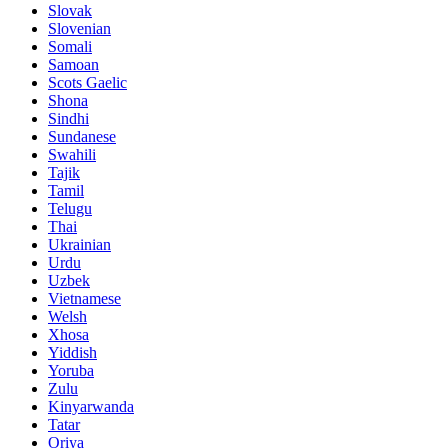
Slovak
Slovenian
Somali
Samoan
Scots Gaelic
Shona
Sindhi
Sundanese
Swahili
Tajik
Tamil
Telugu
Thai
Ukrainian
Urdu
Uzbek
Vietnamese
Welsh
Xhosa
Yiddish
Yoruba
Zulu
Kinyarwanda
Tatar
Oriya