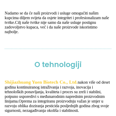
Nadamo se da će naši proizvodi i usluge omogućiti našim
kupcima diljem svijeta da osjete integritet i profesionalizam naše
tvrtke.Cilj naše tvrtke nije samo da naše usluge postignu
zadovoljstvo kupaca, već i da naše proizvode iskoristimo
najbolje.
O tehnologiji
Shijiazhuang Yuen Biotech Co., Ltd.
nakon više od deset
godina kontinuiranog istraživanja i razvoja, inovacija i
tehnoloških ponavljanja, kvaliteta i proces su zreli i stabilni,
potpuno usporedivi s međunarodnim naprednim proizvodnim
linijama.Oprema za integriranu proizvodnju važan je smjer u
razvoju oblika doziranja pesticida posljednjih godina zbog svoje
sigurnosti, nezagađivanja okoliša i stabilnosti.