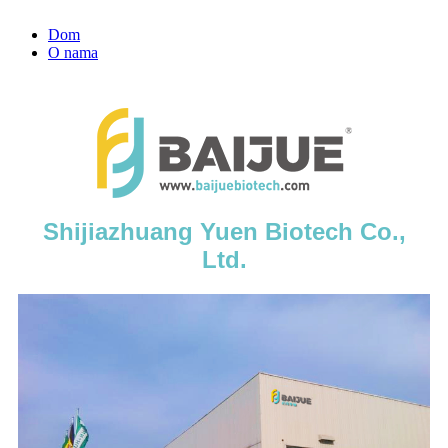
Dom
O nama
Shijiazhuang Yuen Biotech Co.,
Ltd.