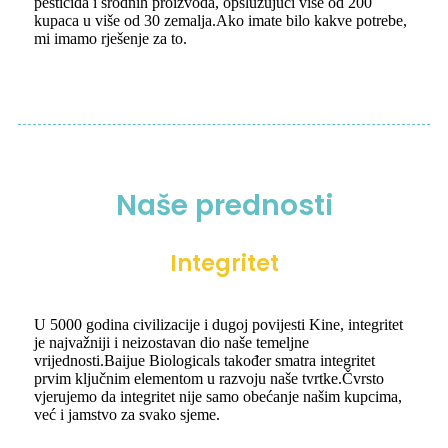
pesticida i srodnih proizvoda, opslužujući više od 200
kupaca u više od 30 zemalja.Ako imate bilo kakve potrebe,
mi imamo rješenje za to.
Naše prednosti
Integritet
U 5000 godina civilizacije i dugoj povijesti Kine, integritet
je najvažniji i neizostavan dio naše temeljne
vrijednosti.Baijue Biologicals također smatra integritet
prvim ključnim elementom u razvoju naše tvrtke.Čvrsto
vjerujemo da integritet nije samo obećanje našim kupcima,
već i jamstvo za svako sjeme.