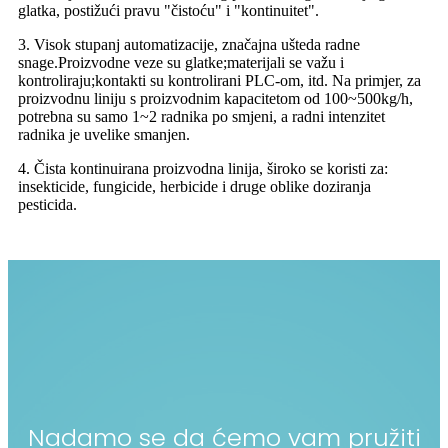
glatka, postižući pravu "čistoću" i "kontinuitet".
3. Visok stupanj automatizacije, značajna ušteda radne
snage.Proizvodne veze su glatke;materijali se važu i
kontroliraju;kontakti su kontrolirani PLC-om, itd. Na primjer, za
proizvodnu liniju s proizvodnim kapacitetom od 100~500kg/h,
potrebna su samo 1~2 radnika po smjeni, a radni intenzitet
radnika je uvelike smanjen.
4. Čista kontinuirana proizvodna linija, široko se koristi za:
insekticide, fungicide, herbicide i druge oblike doziranja
pesticida.
Nadamo se da ćemo vam pružiti