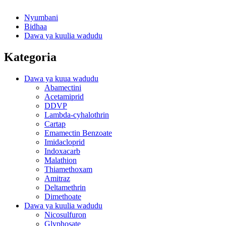
Nyumbani
Bidhaa
Dawa ya kuulia wadudu
Kategoria
Dawa ya kuua wadudu
Abamectini
Acetamiprid
DDVP
Lambda-cyhalothrin
Cartap
Emamectin Benzoate
Imidacloprid
Indoxacarb
Malathion
Thiamethoxam
Amitraz
Deltamethrin
Dimethoate
Dawa ya kuulia wadudu
Nicosulfuron
Glyphosate