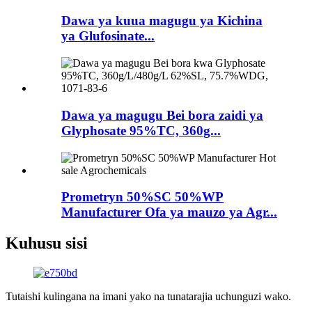
Dawa ya kuua magugu ya Kichina
ya Glufosinate...
Dawa ya magugu Bei bora zaidi ya
Glyphosate 95%TC, 360g...
Prometryn 50%SC 50%WP
Manufacturer Ofa ya mauzo ya Agr...
Kuhusu sisi
Tutaishi kulingana na imani yako na tunatarajia uchunguzi wako.