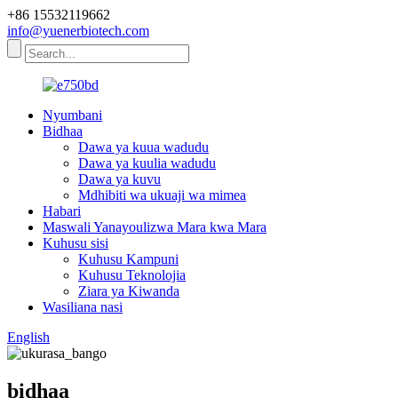
+86 15532119662
info@yuenerbiotech.com
Nyumbani
Bidhaa
Dawa ya kuua wadudu
Dawa ya kuulia wadudu
Dawa ya kuvu
Mdhibiti wa ukuaji wa mimea
Habari
Maswali Yanayoulizwa Mara kwa Mara
Kuhusu sisi
Kuhusu Kampuni
Kuhusu Teknolojia
Ziara ya Kiwanda
Wasiliana nasi
English
bidhaa