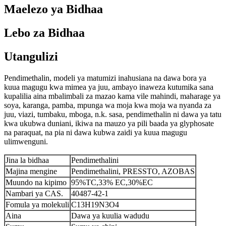
Maelezo ya Bidhaa
Lebo za Bidhaa
Utangulizi
Pendimethalin, modeli ya matumizi inahusiana na dawa bora ya
kuua magugu kwa mimea ya juu, ambayo inaweza kutumika sana
kupalilia aina mbalimbali za mazao kama vile mahindi, maharage ya
soya, karanga, pamba, mpunga wa moja kwa moja wa nyanda za
juu, viazi, tumbaku, mboga, n.k. sasa, pendimethalin ni dawa ya tatu
kwa ukubwa duniani, ikiwa na mauzo ya pili baada ya glyphosate
na paraquat, na pia ni dawa kubwa zaidi ya kuua magugu
ulimwenguni.
Jina la bidhaa
Pendimethalini
Majina mengine
Pendimethalini, PRESSTO, AZOBAS
Muundo na kipimo
95%TC,33% EC,30%EC
Nambari ya CAS.
40487-42-1
Fomula ya molekuli
C13H19N3O4
Aina
Dawa ya kuulia wadudu