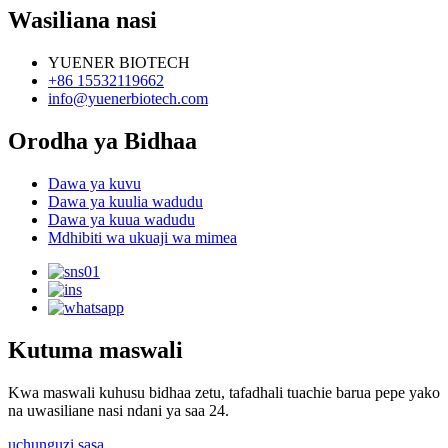
Wasiliana nasi
YUENER BIOTECH
+86 15532119662
info@yuenerbiotech.com
Orodha ya Bidhaa
Dawa ya kuvu
Dawa ya kuulia wadudu
Dawa ya kuua wadudu
Mdhibiti wa ukuaji wa mimea
Kutuma maswali
Kwa maswali kuhusu bidhaa zetu, tafadhali tuachie barua pepe yako
na uwasiliane nasi ndani ya saa 24.
uchunguzi sasa