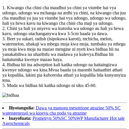
1. Kiwango cha chini cha maudhui ya chini ya viumbe hai vya
udongo, udongo wa mchanga na ardhi ya chini, na kiwango cha juu
cha maudhui ya juu ya viumbe hai vya udongo, udongo wa udongo,
hali ya hewa kavu na kiwango cha chini cha maji ya udongo.
2. Chini ya hali ya unyevu wa kutosha wa udongo au hali ya hewa
kavu, udongo utachanganywa kwa 3-5cm baada ya dawa.
3. Beet ya sukari, radish (isipokuwa karoti), mchicha, melon,
watermelon, ubakaji wa mbegu moja kwa moja, tumbaku ya mbegu
ya moja kwa moja na mazao mengine ni nyeti kwa bidhaa hii na
yanakabiliwa na uharibifu wa madawa ya kulevya.Bidhaa hii
haitatumika kwenye mazao haya.
4. Bidhaa hii ina adsorption kali katika udongo na haitaingizwa
kwenye udongo wa kina.Mvua baada ya maombi haitaathiri athari
ya kupalilia, lakini pia kuboresha athari ya kupalilia bila kunyunyiza
tena.
5. Muda wa bidhaa hii katika udongo ni siku 45-60.
Iliyotangulia:
Dawa ya magugu mesotrione atrazine 50% SC
watengenezaji wa kioevu cha poda ya atrazine
Inayofuata:
Prometryn 50%SC 50%WP Manufacturer Hot sale
Agrochemicals