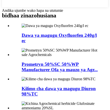
Andika ujumbe wako hapa na ututumie
bidhaa zinazohusiana
Dawa ya magugu Oxyfluorfen 240g/l
ec
Prometryn 50%SC 50%WP
Manufacturer Ofa ya mauzo ya Agr...
Kilimo cha dawa ya magugu Diuron
98%TC