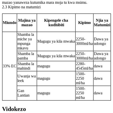
mazao yanaweza kutumika mara moja tu kwa msimu.
2.3 Kipimo na matumizi
Majina ya
Kipengele cha
Njia ya
Miundo
Kipimo
mazao
kudhibiti
Matumizi
Shamba la
miche ya
2250-
Dawa ya
Magugu ya kila mwaka
mpunga
3000ml/ha
udongo
mkavu
Shamba la
2250-
Dawa ya
Magugu ya kila mwaka
pamba
3000ml/ha
udongo
Shamba la
2280-
33% EC
magugu
dawa
mahindi
4545ml/ha
1500-
Uwanja wa
magugu
2250
dawa
leek
ml/ha
1500-
Gan
magugu
2250
dawa
Lantian
ml/ha
Vidokezo