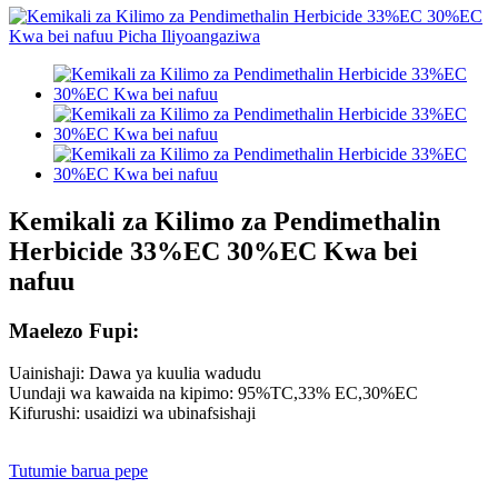
Kemikali za Kilimo za Pendimethalin
Herbicide 33%EC 30%EC Kwa bei
nafuu
Maelezo Fupi:
Uainishaji: Dawa ya kuulia wadudu
Uundaji wa kawaida na kipimo: 95%TC,33% EC,30%EC
Kifurushi: usaidizi wa ubinafsishaji
Tutumie barua pepe