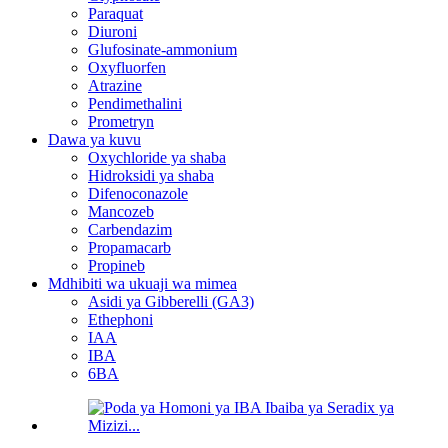
Paraquat
Diuroni
Glufosinate-ammonium
Oxyfluorfen
Atrazine
Pendimethalini
Prometryn
Dawa ya kuvu
Oxychloride ya shaba
Hidroksidi ya shaba
Difenoconazole
Mancozeb
Carbendazim
Propamacarb
Propineb
Mdhibiti wa ukuaji wa mimea
Asidi ya Gibberelli (GA3)
Ethephoni
IAA
IBA
6BA