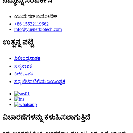
ನಮ್ಮನ್ನು ಸಂಪರ್ಕಿಸಿ
ಯುಯೆನರ್ ಬಯೋಟೆಕ್
+86 15532119662
info@yuenerbiotech.com
ಉತ್ಪನ್ನ ಪಟ್ಟಿ
ಶಿಲೀಂಧ್ರನಾಶಕ
ಸಸ್ಯನಾಶಕ
ಕೀಟನಾಶಕ
ಸಸ್ಯ ಬೆಳವಣಿಗೆಯ ನಿಯಂತ್ರಕ
ವಿಚಾರಣೆಗಳನ್ನು ಕಳುಹಿಸಲಾಗುತ್ತಿದೆ