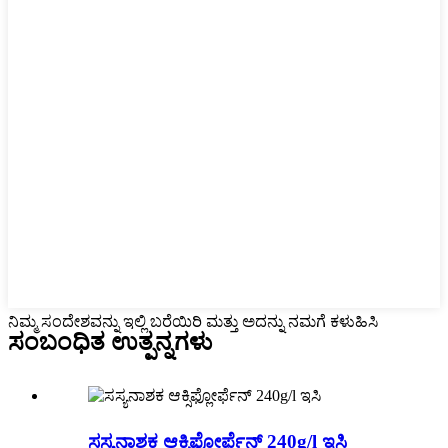
ನಿಮ್ಮ ಸಂದೇಶವನ್ನು ಇಲ್ಲಿ ಬರೆಯಿರಿ ಮತ್ತು ಅದನ್ನು ನಮಗೆ ಕಳುಹಿಸಿ
ಸಂಬಂಧಿತ ಉತ್ಪನ್ನಗಳು
ಸಸ್ಯನಾಶಕ ಆಕ್ಸಿಫ್ಲೋರ್ಫೆನ್ 240g/l ಇಸಿ