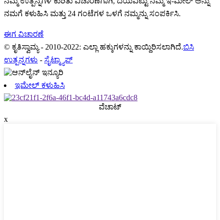
ನಮ್ಮ ಉತ್ಪನ್ನಗಳ ಕುರಿತು ವಿಚಾರಣೆಗಾಗಿ, ದಯವಿಟ್ಟು ನಿಮ್ಮ ಇ-ಮೇಲ್ ಅನ್ನು
ನಮಗೆ ಕಳುಹಿಸಿ ಮತ್ತು 24 ಗಂಟೆಗಳ ಒಳಗೆ ನಮ್ಮನ್ನು ಸಂಪರ್ಕಿಸಿ.
ಈಗ ವಿಚಾರಣೆ
© ಕೃತಿಸ್ವಾಮ್ಯ - 2010-2022: ಎಲ್ಲಾ ಹಕ್ಕುಗಳನ್ನು ಕಾಯ್ದಿರಿಸಲಾಗಿದೆ.
ಬಿಸಿ
ಉತ್ಪನ್ನಗಳು
-
ಸೈಟ್ಮ್ಯಾಪ್
ಇಮೇಲ್ ಕಳುಹಿಸಿ
ವೆಚಾಟ್
x