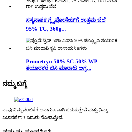
ಸಸ್ಯನಾಶಕ ಗ್ಲೈಫೋಸೇಟ್‌ಗೆ ಉತ್ತಮ ಬೆಲೆ
95% TC, 360g...
Prometryn 50% SC 50% WP
ತಯಾರಕರ ಬಿಸಿ ಮಾರಾಟ ಅಗ್ರ...
ನಮ್ಮ ಬಗ್ಗೆ
ನಾವು ನಿಮ್ಮ ನಂಬಿಕೆಗೆ ಅನುಗುಣವಾಗಿ ಬದುಕುತ್ತೇವೆ ಮತ್ತು ನಿಮ್ಮ
ವಿಚಾರಣೆಗಾಗಿ ಎದುರು ನೋಡುತ್ತೇವೆ.