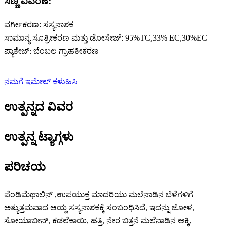
ಸಣ್ಣ ವಿವರಣೆ:
ವರ್ಗೀಕರಣ: ಸಸ್ಯನಾಶಕ
ಸಾಮಾನ್ಯ ಸೂತ್ರೀಕರಣ ಮತ್ತು ಡೋಸೇಜ್: 95%TC,33% EC,30%EC
ಪ್ಯಾಕೇಜ್: ಬೆಂಬಲ ಗ್ರಾಹಕೀಕರಣ
ನಮಗೆ ಇಮೇಲ್ ಕಳುಹಿಸಿ
ಉತ್ಪನ್ನದ ವಿವರ
ಉತ್ಪನ್ನ ಟ್ಯಾಗ್ಗಳು
ಪರಿಚಯ
ಪೆಂಡಿಮೆಥಾಲಿನ್ ,ಉಪಯುಕ್ತ ಮಾದರಿಯು ಮಲೆನಾಡಿನ ಬೆಳೆಗಳಿಗೆ
ಅತ್ಯುತ್ತಮವಾದ ಆಯ್ದ ಸಸ್ಯನಾಶಕಕ್ಕೆ ಸಂಬಂಧಿಸಿದೆ, ಇದನ್ನು ಜೋಳ,
ಸೋಯಾಬೀನ್, ಕಡಲೆಕಾಯಿ, ಹತ್ತಿ, ನೇರ ಬಿತ್ತನೆ ಮಲೆನಾಡಿನ ಅಕ್ಕಿ,