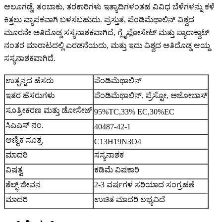
ಆಲೂಗಡ್ಡೆ, ತಂಬಾಕು, ತರಕಾರಿಗಳು ಇತ್ಯಾದಿಗಳಂತಹ ವಿವಿಧ ಬೆಳೆಗಳನ್ನು ಕಳೆ
ಕಿತ್ತಲು ವ್ಯಾಪಕವಾಗಿ ಬಳಸಬಹುದು. ಪ್ರಸ್ತುತ, ಪೆಂಡಿಮೆಥಾಲಿನ್ ವಿಶ್ವದ
ಮೂರನೇ ಅತಿದೊಡ್ಡ ಸಸ್ಯನಾಶಕವಾಗಿದೆ, ಗ್ಲೈಫೋಸೇಟ್ ಮತ್ತು ಪ್ಯಾರಾಕ್ವಾಟ್
ನಂತರ ಮಾರಾಟದಲ್ಲಿ ಎರಡನೆಯದು, ಮತ್ತು ಇದು ವಿಶ್ವದ ಅತಿದೊಡ್ಡ ಆಯ್ದ
ಸಸ್ಯನಾಶಕವಾಗಿದೆ.
ಉತ್ಪನ್ನದ ಹೆಸರು
ಪೆಂಡಿಮೆಥಾಲಿನ್
ಇತರ ಹೆಸರುಗಳು
ಪೆಂಡಿಮೆಥಾಲಿನ್, ಪ್ರೆಸ್ಟೋ, ಅಜೋಬಾಸ್
ಸೂತ್ರೀಕರಣ ಮತ್ತು ಡೋಸೇಜ್
95%TC,33% EC,30%EC
ಸಿಎಎಸ್ ನಂ.
40487-42-1
ಆಣ್ವಿಕ ಸೂತ್ರ
C13H19N3O4
ಮಾದರಿ
ಸಸ್ಯನಾಶಕ
ವಿಷತ್ವ
ಕಡಿಮೆ ವಿಷಕಾರಿ
ಶೆಲ್ಫ್ ಜೀವನ
2-3 ವರ್ಷಗಳ ಸರಿಯಾದ ಸಂಗ್ರಹಣೆ
ಮಾದರಿ
ಉಚಿತ ಮಾದರಿ ಲಭ್ಯವಿದೆ