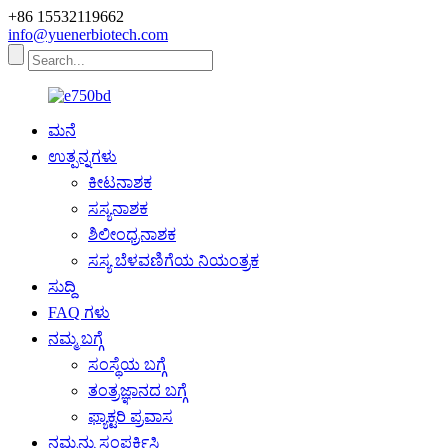
+86 15532119662
info@yuenerbiotech.com
ಮನೆ
ಉತ್ಪನ್ನಗಳು
ಕೀಟನಾಶಕ
ಸಸ್ಯನಾಶಕ
ಶಿಲೀಂಧ್ರನಾಶಕ
ಸಸ್ಯ ಬೆಳವಣಿಗೆಯ ನಿಯಂತ್ರಕ
ಸುದ್ದಿ
FAQ ಗಳು
ನಮ್ಮ ಬಗ್ಗೆ
ಸಂಸ್ಥೆಯ ಬಗ್ಗೆ
ತಂತ್ರಜ್ಞಾನದ ಬಗ್ಗೆ
ಫ್ಯಾಕ್ಟರಿ ಪ್ರವಾಸ
ನಮ್ಮನ್ನು ಸಂಪರ್ಕಿಸಿ