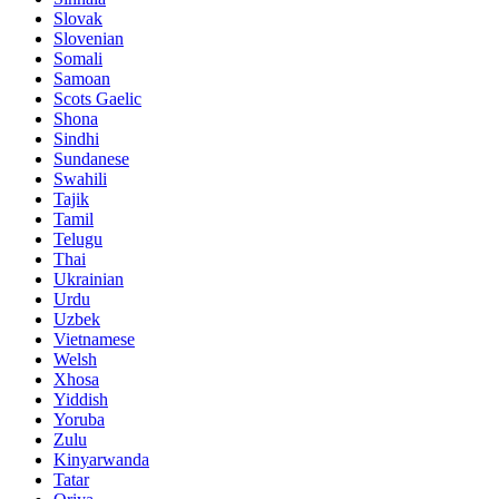
Slovak
Slovenian
Somali
Samoan
Scots Gaelic
Shona
Sindhi
Sundanese
Swahili
Tajik
Tamil
Telugu
Thai
Ukrainian
Urdu
Uzbek
Vietnamese
Welsh
Xhosa
Yiddish
Yoruba
Zulu
Kinyarwanda
Tatar