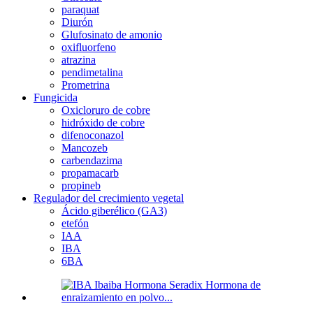
paraquat
Diurón
Glufosinato de amonio
oxifluorfeno
atrazina
pendimetalina
Prometrina
Fungicida
Oxicloruro de cobre
hidróxido de cobre
difenoconazol
Mancozeb
carbendazima
propamacarb
propineb
Regulador del crecimiento vegetal
Ácido giberélico (GA3)
etefón
IAA
IBA
6BA