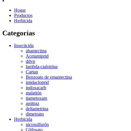
Hogar
Productos
Herbicida
Categorías
Insecticida
abamectina
Acetamiprid
ddvp
lambda-cialotrina
Cartap
Benzoato de emamectina
imidacloprid
indoxacarb
malatión
tiametoxam
amitraz
deltametrina
dimetoato
Herbicida
nicosulfurón
Glifosato