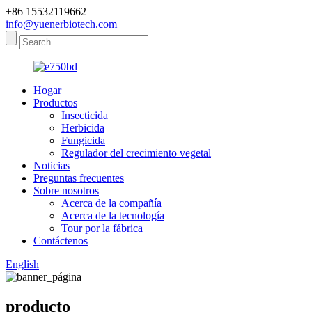
+86 15532119662
info@yuenerbiotech.com
Hogar
Productos
Insecticida
Herbicida
Fungicida
Regulador del crecimiento vegetal
Noticias
Preguntas frecuentes
Sobre nosotros
Acerca de la compañía
Acerca de la tecnología
Tour por la fábrica
Contáctenos
English
producto