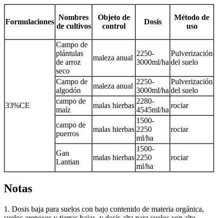
Nombres
Objeto de
Método de
Formulaciones
Dosis
de cultivos
control
uso
Campo de
plántulas
2250-
Pulverización
maleza anual
de arroz
3000ml/ha
del suelo
seco
Campo de
2250-
Pulverización
maleza anual
algodón
3000ml/ha
del suelo
campo de
2280-
33%CE
malas hierbas
rociar
maíz
4545ml/ha
1500-
campo de
malas hierbas
2250
rociar
puerros
ml/ha
1500-
Gan
malas hierbas
2250
rociar
Lantian
ml/ha
Notas
1. Dosis baja para suelos con bajo contenido de materia orgánica,
suelos arenosos y tierras bajas, y dosis alta para suelos con alto